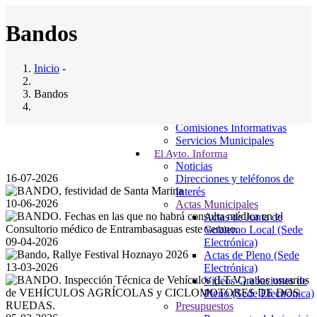
Pasar
al
Bandos
contenido
principal
Inicio
Inicio
-
Ayuntamiento
Main
Saludo al Alcalde
Bandos
navigation
Composición del pleno
Junta Gobierno Local
Comisiones Informativas
Servicios Municipales
Bandos
El Ayto. Informa
Noticias
16-07-2026
Direcciones y teléfonos de
Interés
10-06-2026
Actas Municipales
Actas de Junta de
Gobierno Local (Sede
09-04-2026
Electrónica)
Actas de Pleno (Sede
13-03-2026
Electrónica)
Videos Grabaciones de
Pleno (Sede Electrónica)
Presupuestos