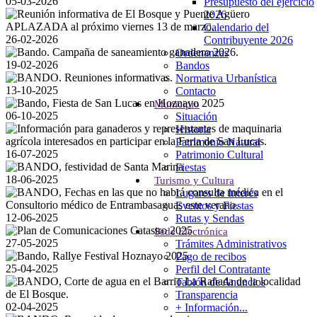
05-03-2026
Presupuesto del ejercicio
2026
Calendario del
26-02-2026
Contribuyente 2026
Ordenanzas
19-02-2026
Bandos
Normativa Urbanística
13-10-2025
Contacto
Municipio
06-10-2025
Situación
Historia
Patrimonio Natural
16-07-2025
Patrimonio Cultural
Fiestas
18-06-2025
Turismo y Cultura
Lugares de Interés
Eventos y Fiestas
12-06-2025
Rutas y Sendas
Sede Electrónica
27-05-2025
Trámites Administrativos
Pago de recibos
25-04-2025
Perfil del Contratante
Tablón de Anuncios
Transparencia
02-04-2025
+ Información...