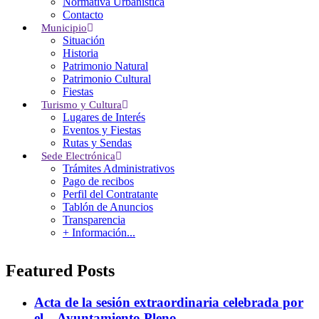
Normativa Urbanística
entrambasaguas@entrambasaguas.org
Contacto
Municipio
Menu
Situación
Historia
Patrimonio Natural
Noticias
Patrimonio Cultural
Calendario del Contribuyente 2026
Fiestas
Normativa Urbanística
Turismo y Cultura
Calendario Punto Limpio Móvil 2026
Lugares de Interés
Bono Social de Electricidad
Eventos y Fiestas
Rutas y Sendas
El Tiempo
Sede Electrónica
Trámites Administrativos
Weather details can not be fetched from
Pago de recibos
OpenWeathermap.org.
Perfil del Contratante
Protección de Datos Personales
|
Política de Privacidad
|
Política de Cookies
Tablón de Anuncios
|
Contacto
Transparencia
Ayuntamiento de Entrambasaguas
. Todos los derechos reservados.
+ Información...
Featured Posts
Acta de la sesión extraordinaria celebrada por
el – Ayuntamiento Pleno -