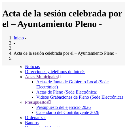
Pasar
al
Acta de la sesión celebrada por
contenido
principal
el – Ayuntamiento Pleno -
Inicio
Ayuntamiento
Main
Saludo al Alcalde
Inicio
-
navigation
Composición del pleno
-
Junta Gobierno Local
Comisiones Informativas
Acta de la sesión celebrada por el – Ayuntamiento Pleno -
Servicios Municipales
El Ayto. Informa
Noticias
Vie, 13/04/2012 - 12:00
Direcciones y teléfonos de Interés
Adjunto
Tamaño
Actas Municipales
2012-ABRIL-13.pdf
(1003.88 KB)
1003.88 KB
Actas de Junta de Gobierno Local (Sede
Electrónica)
Localización
Actas de Pleno (Sede Electrónica)
Videos Grabaciones de Pleno (Sede Electrónica)
Presupuestos
Bº El Sedillo, 9, 39715
Presupuesto del ejercicio 2026
Entrambasaguas
Calendario del Contribuyente 2026
CANTABRIA
Ordenanzas
Tel: (+34) 942 524 021
Bandos
Fax: (+34) 942 524 061