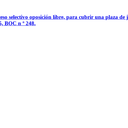
o selectivo oposición libre, para cubrir una plaza de j
5, BOC n º 248.