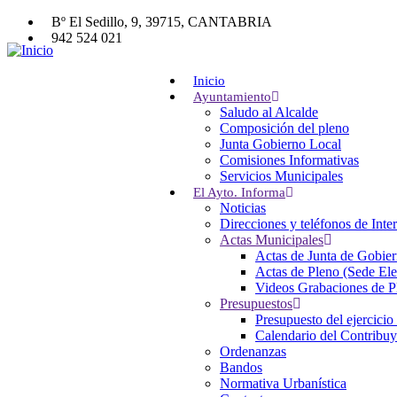
Pasar
Bº El Sedillo, 9, 39715, CANTABRIA
al
942 524 021
contenido
942 524 061
principal
entrambasaguas@entrambasaguas.org
Inicio
Ayuntamiento
Main
Buscador
Saludo al Alcalde
Buscar
navigation
Composición del pleno
Junta Gobierno Local
Home
Comisiones Informativas
Servicios Municipales
El Ayto. Informa
Noticias
Direcciones y teléfonos de Inte
Actas Municipales
Actas de Junta de Gobier
Actas de Pleno (Sede Ele
Videos Grabaciones de Pl
Presupuestos
Presupuesto del ejercicio
Calendario del Contribu
Ordenanzas
Bandos
Normativa Urbanística