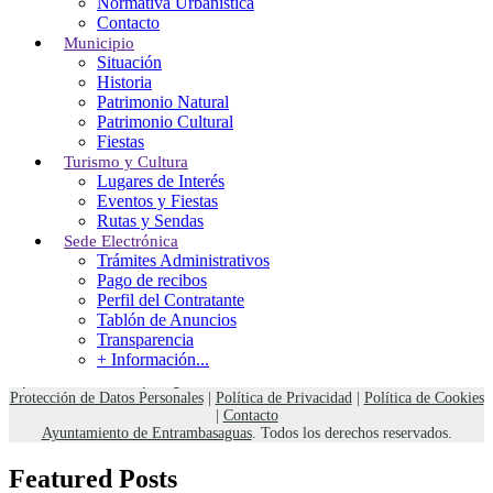
Normativa Urbanística
Entrambasaguas
Contacto
CANTABRIA
Municipio
Tel: (+34) 942 524 021
Situación
Fax: (+34) 942 524 061
Historia
entrambasaguas@entrambasaguas.org
Patrimonio Natural
Patrimonio Cultural
Menu
Fiestas
Turismo y Cultura
Lugares de Interés
Noticias
Eventos y Fiestas
Calendario del Contribuyente 2026
Rutas y Sendas
Normativa Urbanística
Sede Electrónica
Calendario Punto Limpio Móvil 2026
Trámites Administrativos
Bono Social de Electricidad
Pago de recibos
Perfil del Contratante
El Tiempo
Tablón de Anuncios
Transparencia
+ Información...
Weather details can not be fetched from
OpenWeathermap.org.
Protección de Datos Personales
|
Política de Privacidad
|
Política de Cookies
|
Contacto
Ayuntamiento de Entrambasaguas
. Todos los derechos reservados.
Featured Posts