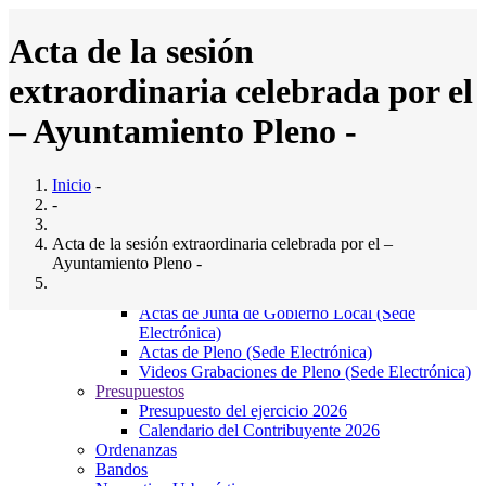
Pasar
al
Acta de la sesión
contenido
principal
extraordinaria celebrada por el
Inicio
Ayuntamiento
Main
– Ayuntamiento Pleno -
Saludo al Alcalde
navigation
Composición del pleno
Junta Gobierno Local
Inicio
-
Comisiones Informativas
-
Servicios Municipales
El Ayto. Informa
Acta de la sesión extraordinaria celebrada por el –
Noticias
Ayuntamiento Pleno -
Direcciones y teléfonos de Interés
Actas Municipales
Actas de Junta de Gobierno Local (Sede
Mar, 31/10/2017 - 12:00
Electrónica)
Adjunto
Tamaño
Actas de Pleno (Sede Electrónica)
P31OCTUBRE2017EXTRAORDINARIO.pdf
581.24
Videos Grabaciones de Pleno (Sede Electrónica)
(581.24 KB)
KB
Presupuestos
Presupuesto del ejercicio 2026
Localización
Calendario del Contribuyente 2026
Ordenanzas
Bandos
Bº El Sedillo, 9, 39715