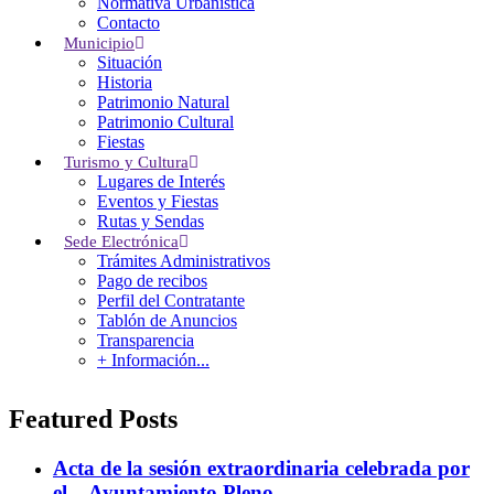
Normativa Urbanística
entrambasaguas@entrambasaguas.org
Contacto
Municipio
Menu
Situación
Historia
Patrimonio Natural
Noticias
Patrimonio Cultural
Calendario del Contribuyente 2026
Fiestas
Normativa Urbanística
Turismo y Cultura
Calendario Punto Limpio Móvil 2026
Lugares de Interés
Bono Social de Electricidad
Eventos y Fiestas
Rutas y Sendas
El Tiempo
Sede Electrónica
Trámites Administrativos
Weather details can not be fetched from
Pago de recibos
OpenWeathermap.org.
Perfil del Contratante
Protección de Datos Personales
|
Política de Privacidad
|
Política de Cookies
Tablón de Anuncios
|
Contacto
Transparencia
Ayuntamiento de Entrambasaguas
. Todos los derechos reservados.
+ Información...
Featured Posts
Acta de la sesión extraordinaria celebrada por
el – Ayuntamiento Pleno -