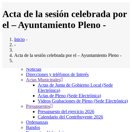
Pasar
al
Acta de la sesión celebrada por
contenido
principal
el – Ayuntamiento Pleno -
Inicio
Ayuntamiento
Main
Saludo al Alcalde
Inicio
-
navigation
Composición del pleno
-
Junta Gobierno Local
Comisiones Informativas
Acta de la sesión celebrada por el – Ayuntamiento Pleno -
Servicios Municipales
El Ayto. Informa
Noticias
Vie, 01/06/2012 - 12:00
Direcciones y teléfonos de Interés
Adjunto
Tamaño
Actas Municipales
2012-JUNIO-1-.pdf
(1.14 MB)
1.14 MB
Actas de Junta de Gobierno Local (Sede
Electrónica)
Localización
Actas de Pleno (Sede Electrónica)
Videos Grabaciones de Pleno (Sede Electrónica)
Presupuestos
Bº El Sedillo, 9, 39715
Presupuesto del ejercicio 2026
Entrambasaguas
Calendario del Contribuyente 2026
CANTABRIA
Ordenanzas
Tel: (+34) 942 524 021
Bandos
Fax: (+34) 942 524 061