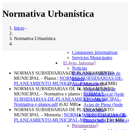
Pasar
al
Normativa Urbanística
contenido
principal
Inicio
Inicio
-
Ayuntamiento
Main
Saludo al Alcalde
Normativa Urbanística
navigation
Composición del pleno
Junta Gobierno Local
Comisiones Informativas
Servicios Municipales
Normativa Urbanística
El Ayto. Informa
Noticias
NORMAS SUBSIDIARIAS DE PLANEAMIENTO
Direcciones y teléfonos de
MUNICIPAL – Planos
|
NORMAS-SUBSIDIARIAS-DE-
Interés
PLANEAMIENTO-MUNICIPAL-Planos.zip
(8.4 MB)
Actas Municipales
NORMAS SUBSIDIARIAS DE PLANEAMIENTO
Actas de Junta de
MUNICIPAL – Normativa y planos
|
NORMAS-
Gobierno Local (Sede
SUBSIDIARIAS-DE-PLANEAMIENTO-MUNICIPAL-
Electrónica)
Normativa-y-planos.pdf
(6.82 MB)
Actas de Pleno (Sede
NORMAS SUBSIDIARIAS DE PLANEAMIENTO
Electrónica)
MUNICIPAL – Memoria
|
NORMAS-SUBSIDIARIAS-DE-
Videos Grabaciones de
PLANEAMIENTO-MUNICIPAL-Memoria.pdf
(2.01 MB)
Pleno (Sede Electrónica)
Presupuestos