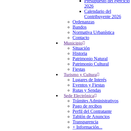
Presupuesto del ejercicio
Localización
2026
Calendario del
Contribuyente 2026
Bº El Sedillo, 9, 39715
Ordenanzas
Entrambasaguas
Bandos
CANTABRIA
Normativa Urbanística
Tel: (+34) 942 524 021
Contacto
Fax: (+34) 942 524 061
Municipio
entrambasaguas@entrambasaguas.org
Situación
Historia
Menu
Patrimonio Natural
Patrimonio Cultural
Fiestas
Noticias
Turismo y Cultura
Calendario del Contribuyente 2026
Lugares de Interés
Normativa Urbanística
Eventos y Fiestas
Calendario Punto Limpio Móvil 2026
Rutas y Sendas
Bono Social de Electricidad
Sede Electrónica
Trámites Administrativos
El Tiempo
Pago de recibos
Perfil del Contratante
Weather details can not be fetched from
Tablón de Anuncios
OpenWeathermap.org.
Transparencia
Protección de Datos Personales
|
Política de Privacidad
|
Política de Cookies
+ Información...