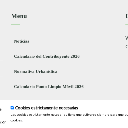
Menu
W
Noticias
Calendario del Contribuyente 2026
Normativa Urbanística
Calendario Punto Limpio Móvil 2026
Bono Social de Electricidad
Cookies estrictamente necesarias
e
Las cookies estrictamente necesarias tiene que activarse siempre para que p
cookies.
ción
tección de Datos Personales
|
Política de Privacidad
|
Política de Cookies
|
Cont