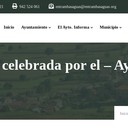
21
942 524 061
entrambasaguas@entrambasaguas.org
Main
navigation
Inicio
Ayuntamiento
El Ayto. Informa
Municipio
n celebrada por el – 
Inici