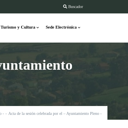
Buscador
Turismo y Cultura
Sede Electrónica
Ayuntamiento
o
-
-
Acta de la sesión celebrada por el – Ayuntamiento Pleno -