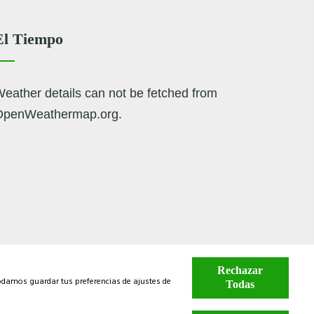
El Tiempo
eather details can not be fetched from
OpenWeathermap.org.
Rechazar
odamos guardar tus preferencias de ajustes de
Todas
acto
Revocar Consentimiento