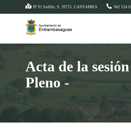
Pasar
Bº El Sedillo, 9, 39715, CANTABRIA
942 524 0
al
contenido
principal
Acta de la sesió
Pleno -