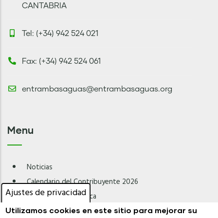
CANTABRIA
Tel: (+34) 942 524 021
Fax: (+34) 942 524 061
entrambasaguas@entrambasaguas.org
Menu
Noticias
Calendario del Contribuyente 2026
Ajustes de privacidad
Normativa Urbanística
Utilizamos cookies en este sitio para mejorar su
Calendario Punto Limpio Móvil 2026