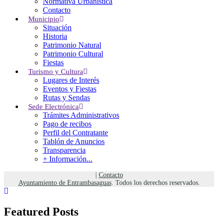
Normativa Urbanística
CANTABRIA
Contacto
Tel: (+34) 942 524 021
Municipio
Fax: (+34) 942 524 061
Situación
entrambasaguas@entrambasaguas.org
Historia
Patrimonio Natural
Menu
Patrimonio Cultural
Fiestas
Turismo y Cultura
Noticias
Lugares de Interés
Calendario del Contribuyente 2026
Eventos y Fiestas
Normativa Urbanística
Rutas y Sendas
Calendario Punto Limpio Móvil 2026
Sede Electrónica
Bono Social de Electricidad
Trámites Administrativos
Pago de recibos
El Tiempo
Perfil del Contratante
Tablón de Anuncios
Transparencia
Weather details can not be fetched from
+ Información...
OpenWeathermap.org.
Protección de Datos Personales
|
Política de Privacidad
|
Política de Cookies
|
Contacto
Ayuntamiento de Entrambasaguas
. Todos los derechos reservados.
Featured Posts