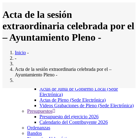
Pasar
al
Acta de la sesión
contenido
principal
extraordinaria celebrada por el
Inicio
Ayuntamiento
Main
– Ayuntamiento Pleno -
Saludo al Alcalde
navigation
Composición del pleno
Junta Gobierno Local
Inicio
-
Comisiones Informativas
-
Servicios Municipales
El Ayto. Informa
Acta de la sesión extraordinaria celebrada por el –
Noticias
Ayuntamiento Pleno -
Direcciones y teléfonos de Interés
Actas Municipales
Actas de Junta de Gobierno Local (Sede
Mar, 29/04/2014 - 12:00
Electrónica)
Adjunto
Tamaño
Actas de Pleno (Sede Electrónica)
P29BRIL2014EXTRAORDINARIO.pdf
(499.8 KB)
499.8 KB
Videos Grabaciones de Pleno (Sede Electrónica)
Presupuestos
Localización
Presupuesto del ejercicio 2026
Calendario del Contribuyente 2026
Ordenanzas
Bº El Sedillo, 9, 39715
Bandos
Entrambasaguas