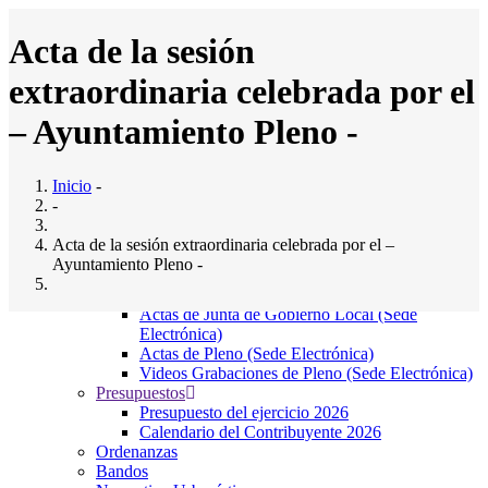
Pasar
al
Acta de la sesión
contenido
principal
extraordinaria celebrada por el
Inicio
Ayuntamiento
Main
– Ayuntamiento Pleno -
Saludo al Alcalde
navigation
Composición del pleno
Junta Gobierno Local
Inicio
-
Comisiones Informativas
-
Servicios Municipales
El Ayto. Informa
Acta de la sesión extraordinaria celebrada por el –
Noticias
Ayuntamiento Pleno -
Direcciones y teléfonos de Interés
Actas Municipales
Actas de Junta de Gobierno Local (Sede
Sáb, 30/04/2016 - 12:00
Electrónica)
Adjunto
Tamaño
Actas de Pleno (Sede Electrónica)
P30MAYO2016EXTRAORDINARIO.pdf
(520.37
520.37
Videos Grabaciones de Pleno (Sede Electrónica)
KB)
KB
Presupuestos
Presupuesto del ejercicio 2026
Localización
Calendario del Contribuyente 2026
Ordenanzas
Bandos
Bº El Sedillo, 9, 39715