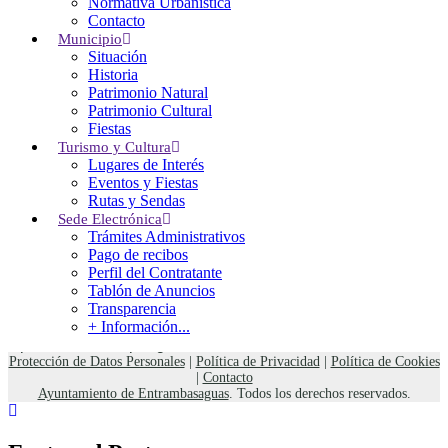
Normativa Urbanística
Entrambasaguas
Contacto
CANTABRIA
Municipio
Tel: (+34) 942 524 021
Situación
Fax: (+34) 942 524 061
Historia
entrambasaguas@entrambasaguas.org
Patrimonio Natural
Patrimonio Cultural
Menu
Fiestas
Turismo y Cultura
Lugares de Interés
Noticias
Eventos y Fiestas
Calendario del Contribuyente 2026
Rutas y Sendas
Normativa Urbanística
Sede Electrónica
Calendario Punto Limpio Móvil 2026
Trámites Administrativos
Bono Social de Electricidad
Pago de recibos
Perfil del Contratante
El Tiempo
Tablón de Anuncios
Transparencia
+ Información...
Weather details can not be fetched from
OpenWeathermap.org.
Protección de Datos Personales
|
Política de Privacidad
|
Política de Cookies
|
Contacto
Ayuntamiento de Entrambasaguas
. Todos los derechos reservados.