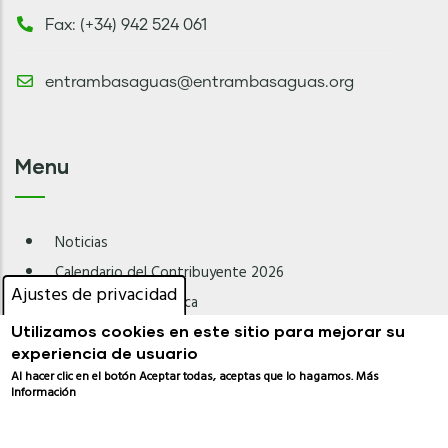
Fax: (+34) 942 524 061
entrambasaguas@entrambasaguas.org
Menu
Noticias
Calendario del Contribuyente 2026
Ajustes de privacidad
Normativa Urbanística
Utilizamos cookies en este sitio para mejorar su
Calendario Punto Limpio Móvil 2026
experiencia de usuario
Bono Social de Electricidad
Al hacer clic en el botón Aceptar todas, aceptas que lo hagamos.
Más
Información
Más Información
El Tiempo