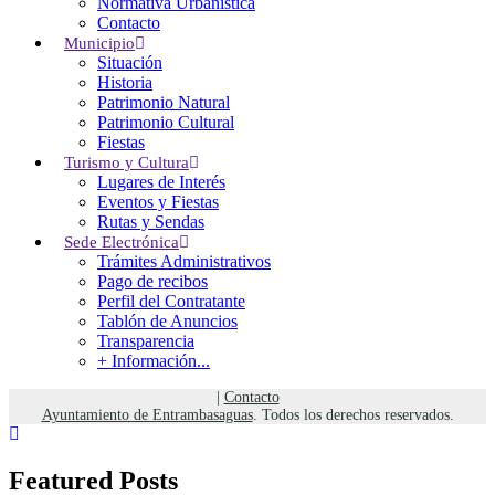
Normativa Urbanística
CANTABRIA
Contacto
Tel: (+34) 942 524 021
Municipio
Fax: (+34) 942 524 061
Situación
entrambasaguas@entrambasaguas.org
Historia
Patrimonio Natural
Menu
Patrimonio Cultural
Fiestas
Turismo y Cultura
Noticias
Lugares de Interés
Calendario del Contribuyente 2026
Eventos y Fiestas
Normativa Urbanística
Rutas y Sendas
Calendario Punto Limpio Móvil 2026
Sede Electrónica
Bono Social de Electricidad
Trámites Administrativos
Pago de recibos
El Tiempo
Perfil del Contratante
Tablón de Anuncios
Transparencia
Weather details can not be fetched from
+ Información...
OpenWeathermap.org.
Protección de Datos Personales
|
Política de Privacidad
|
Política de Cookies
|
Contacto
Ayuntamiento de Entrambasaguas
. Todos los derechos reservados.
Featured Posts