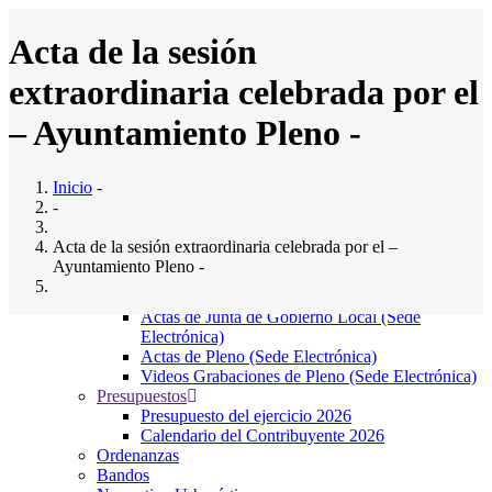
Pasar
al
Acta de la sesión
contenido
principal
extraordinaria celebrada por el
Inicio
Ayuntamiento
Main
– Ayuntamiento Pleno -
Saludo al Alcalde
navigation
Composición del pleno
Junta Gobierno Local
Inicio
-
Comisiones Informativas
-
Servicios Municipales
El Ayto. Informa
Acta de la sesión extraordinaria celebrada por el –
Noticias
Ayuntamiento Pleno -
Direcciones y teléfonos de Interés
Actas Municipales
Actas de Junta de Gobierno Local (Sede
Jue, 30/06/2011 - 12:00
Electrónica)
Adjunto
Tamaño
Actas de Pleno (Sede Electrónica)
2011-JUNIO-30-extraordinario.pdf
(1.35 MB)
1.35 MB
Videos Grabaciones de Pleno (Sede Electrónica)
Presupuestos
Localización
Presupuesto del ejercicio 2026
Calendario del Contribuyente 2026
Ordenanzas
Bº El Sedillo, 9, 39715
Bandos
Entrambasaguas