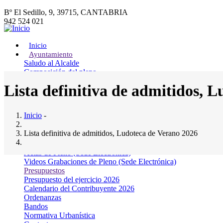
Pasar
Bº El Sedillo, 9, 39715, CANTABRIA
al
942 524 021
contenido
942 524 061
principal
entrambasaguas@entrambasaguas.org
Inicio
Ayuntamiento
Main
Buscador
Saludo al Alcalde
Buscar
navigation
Composición del pleno
Junta Gobierno Local
Lista definitiva de admitidos, 
Comisiones Informativas
Servicios Municipales
El Ayto. Informa
Inicio
-
Noticias
Direcciones y teléfonos de Interés
Lista definitiva de admitidos, Ludoteca de Verano 2026
Actas Municipales
Actas de Junta de Gobierno Local (Sede Electrónica)
Actas de Pleno (Sede Electrónica)
Videos Grabaciones de Pleno (Sede Electrónica)
Presupuestos
Lista definitiva de admitidos, Ludoteca de
Presupuesto del ejercicio 2026
Calendario del Contribuyente 2026
Ordenanzas
/
June 19, 2026
Bandos
Normativa Urbanística