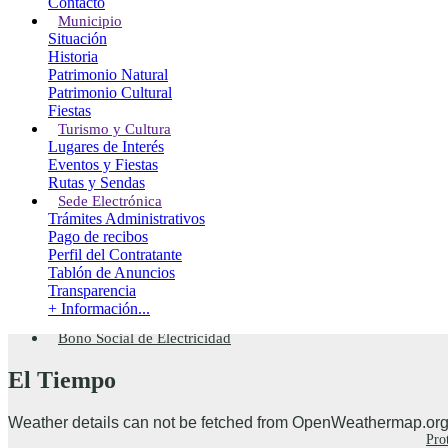
Contacto
Municipio
Situación
Localización
Historia
Patrimonio Natural
Bº El Sedillo, 9, 39715
Patrimonio Cultural
Entrambasaguas
Fiestas
CANTABRIA
Turismo y Cultura
Tel: (+34) 942 524 021
Lugares de Interés
Fax: (+34) 942 524 061
Eventos y Fiestas
entrambasaguas@entrambasaguas.org
Rutas y Sendas
Sede Electrónica
Trámites Administrativos
Menu
Pago de recibos
Perfil del Contratante
Noticias
Tablón de Anuncios
Calendario del Contribuyente 2026
Transparencia
Normativa Urbanística
+ Información...
Calendario Punto Limpio Móvil 2026
Bono Social de Electricidad
El Tiempo
Weather details can not be fetched from OpenWeathermap.org
Pro