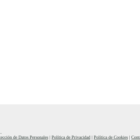
.
tección de Datos Personales
|
Política de Privacidad
|
Política de Cookies
|
Cont