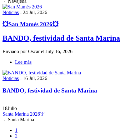
-
Navajeda
Noticias
-
24 Jul, 2026
💥San Mamés 2026💥
BANDO, festividad de Santa Marina
Enviado por
Oscar
el July 16, 2026
Lee más
sobre
BANDO,
festividad
Noticias
-
16 Jul, 2026
de
Santa
BANDO, festividad de Santa Marina
Marina
18
Julio
Santa Marina 2026🎊
-
Santa Marina
Página
1
actual
Página
2