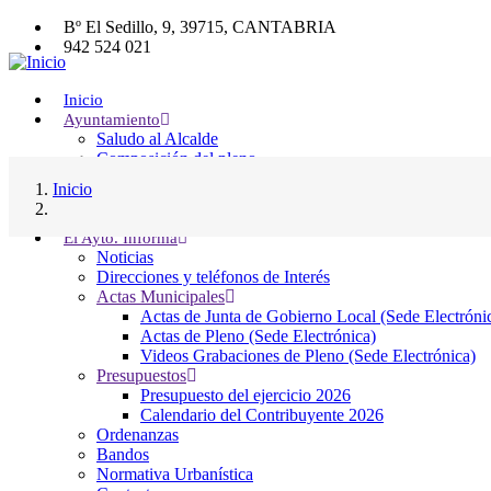
Pasar
Bº El Sedillo, 9, 39715, CANTABRIA
al
942 524 021
contenido
942 524 061
principal
entrambasaguas@entrambasaguas.org
Inicio
Ayuntamiento
Main
Buscador
Saludo al Alcalde
Buscar
navigation
Composición del pleno
Junta Gobierno Local
Inicio
Comisiones Informativas
Servicios Municipales
El Ayto. Informa
Noticias
Direcciones y teléfonos de Interés
Servicios Sociales
Actas Municipales
Actas de Junta de Gobierno Local (Sede Electróni
Actas de Pleno (Sede Electrónica)
Videos Grabaciones de Pleno (Sede Electrónica)
Presupuestos
Presupuesto del ejercicio 2026
Calendario del Contribuyente 2026
Ordenanzas
Bandos
Normativa Urbanística