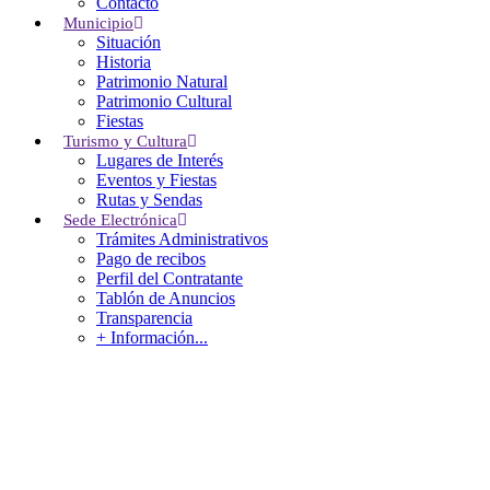
Contacto
Municipio
Situación
Historia
Patrimonio Natural
Patrimonio Cultural
Fiestas
Turismo y Cultura
Lugares de Interés
Servicios Sociales
Eventos y Fiestas
Rutas y Sendas
Sede Electrónica
Leer más
Trámites Administrativos
Pago de recibos
Perfil del Contratante
Tablón de Anuncios
Transparencia
+ Información...