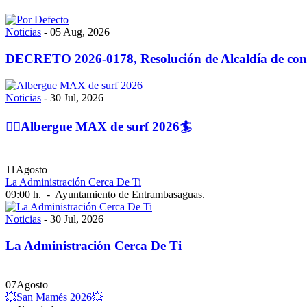
Noticias
-
05 Aug, 2026
DECRETO 2026-0178, Resolución de Alcaldía de contr
Noticias
-
30 Jul, 2026
🏄‍♀️Albergue MAX de surf 2026🏄
11
Agosto
La Administración Cerca De Ti
09:00 h.
-
Ayuntamiento de Entrambasaguas.
Noticias
-
30 Jul, 2026
La Administración Cerca De Ti
07
Agosto
💥San Mamés 2026💥