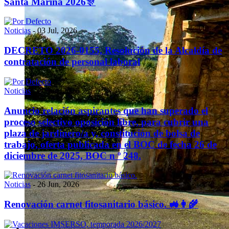
Santa Marina 2026🎊
Noticias
-
03 Jul, 2026
DECRETO 2026-0155, Resolución de la Alcaldía de
contratación de personal laboral
Noticias
-
26 Jun, 2026
Anuncio relación aspirantes que han superado el
proceso selectivo oposición libre, para cubrir una
plaza de jardinero/a y, constitución de bolsa de
trabajo, oferta publicada en el BOC de fecha 26 de
diciembre de 2025, BOC n º 248.
Noticias
-
26 Jun, 2026
Renovación carnet fitosanitario básico. 🚜👩‍🌾