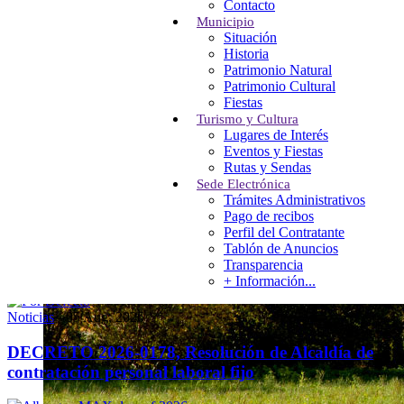
Contacto
Municipio
Situación
Historia
Patrimonio Natural
Patrimonio Cultural
Fiestas
Turismo y Cultura
Lugares de Interés
Eventos y Fiestas
Rutas y Sendas
Sede Electrónica
Trámites Administrativos
Pago de recibos
Perfil del Contratante
Tablón de Anuncios
Transparencia
Noticias
+ Información...
Noticias
-
05 Aug, 2026
DECRETO 2026-0178, Resolución de Alcaldía de
contratación personal laboral fijo