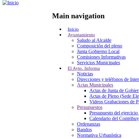
Pasar al contenido principal
Main navigation
Home
Inicio
Ayuntamiento
Saludo al Alcalde
Composición del pleno
Junta Gobierno Local
Comisiones Informativas
Servicios Municipales
El Ayto. Informa
Noticias
Direcciones y teléfonos de Inte
Actas Municipales
Actas de Junta de Gobier
Actas de Pleno (Sede Ele
Videos Grabaciones de Pl
Presupuestos
Presupuesto del ejercicio
Calendario del Contribu
Ordenanzas
Bandos
Normativa Urbanística